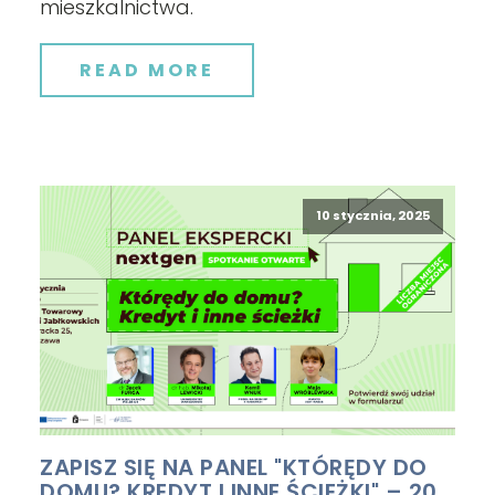
mieszkalnictwa.
READ MORE
10 stycznia, 2025
ZAPISZ SIĘ NA PANEL "KTÓRĘDY DO
DOMU? KREDYT I INNE ŚCIEŻKI" – 20