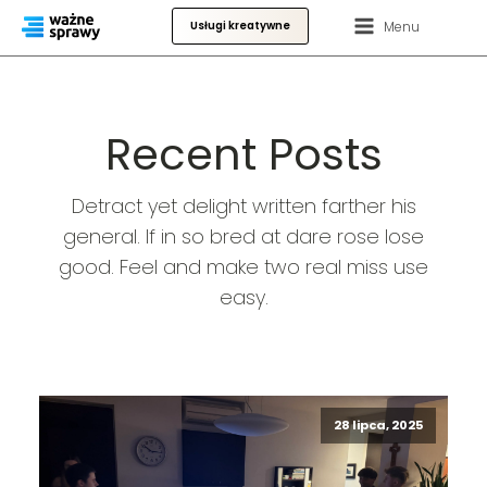
Menu
Usługi kreatywne
Recent Posts
Detract yet delight written farther his
general. If in so bred at dare rose lose
good. Feel and make two real miss use
easy.
28 lipca, 2025