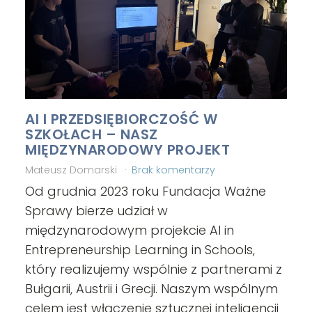
AI I PRZEDSIĘBIORCZOŚĆ W
SZKOŁACH – NASZ
MIĘDZYNARODOWY PROJEKT
Mateusz Domarski
Brak komentarzy
Od grudnia 2023 roku Fundacja Ważne
Sprawy bierze udział w
międzynarodowym projekcie AI in
Entrepreneurship Learning in Schools,
który realizujemy wspólnie z partnerami z
Bułgarii, Austrii i Grecji. Naszym wspólnym
celem jest włączenie sztucznej inteligencji