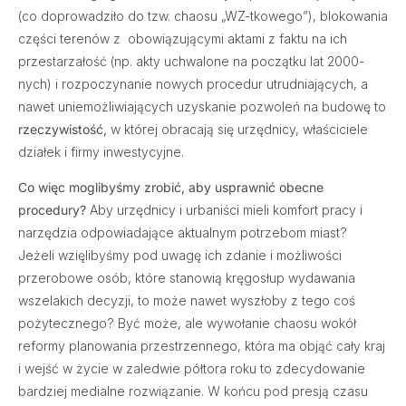
(co doprowadziło do tzw. chaosu „WZ-tkowego”), blokowania
części terenów z obowiązującymi aktami z faktu na ich
przestarzałość (np. akty uchwalone na początku lat 2000-
nych) i rozpoczynanie nowych procedur utrudniających, a
nawet uniemożliwiających uzyskanie pozwoleń na budowę to
rzeczywistość,
w której obracają się urzędnicy, właściciele
działek i firmy inwestycyjne.
Co więc moglibyśmy zrobić, aby usprawnić obecne
procedury?
Aby urzędnicy i urbaniści mieli komfort pracy i
narzędzia odpowiadające aktualnym potrzebom miast?
Jeżeli wzięlibyśmy pod uwagę ich zdanie i możliwości
przerobowe osób, które stanowią kręgosłup wydawania
wszelakich decyzji, to może nawet wyszłoby z tego coś
pożytecznego? Być może, ale wywołanie chaosu wokół
reformy planowania przestrzennego, która ma objąć cały kraj
i wejść w życie w zaledwie półtora roku to zdecydowanie
bardziej medialne rozwiązanie. W końcu pod presją czasu