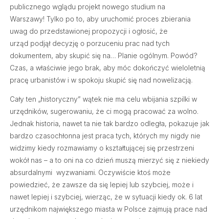
publicznego wglądu projekt nowego studium na
Warszawy! Tylko po to, aby uruchomić proces zbierania
uwag do przedstawionej propozycji i ogłosić, że
urząd podjął decyzję o porzuceniu prac nad tych
dokumentem, aby skupić się na… Planie ogólnym. Powód?
Czas, a właściwie jego brak, aby móc dokończyć wieloletnią
pracę urbanistów i w spokoju skupić się nad nowelizacją.
Cały ten „historyczny” wątek nie ma celu wbijania szpilki w
urzędników, sugerowaniu, że ci mogą pracować za wolno.
Jednak historia, nawet ta nie tak bardzo odległa, pokazuje jak
bardzo czasochłonna jest praca tych, których my nigdy nie
widzimy kiedy rozmawiamy o kształtującej się przestrzeni
wokół nas – a to oni na co dzień muszą mierzyć się z niekiedy
absurdalnymi wyzwaniami. Oczywiście ktoś może
powiedzieć, że zawsze da się lepiej lub szybciej, może i
nawet lepiej i szybciej, wierząc, że w sytuacji kiedy ok. 6 lat
urzędnikom największego miasta w Polsce zajmują prace nad