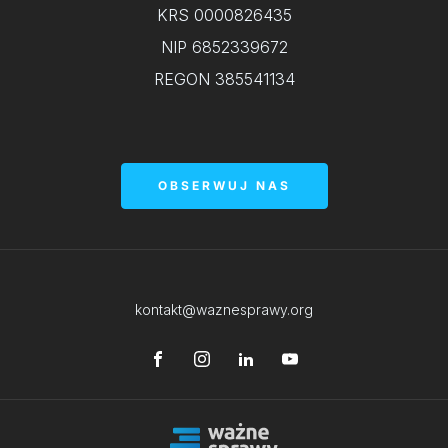
KRS 0000826435
NIP 6852339672
REGON 385541134
OBSERWUJ NAS
kontakt@waznesprawy.org