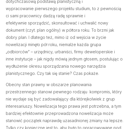
dotychczasową podstawą planistyczną i
wypracowanie pierwszego projektu studium, to z pewnością
ci sami pracownicy dadzą radę sprawnie i
efektywnie sporządzić, skonsultować i uchwalić nowy
dokument (czyt. plan ogólny) w półtora roku. To brzmi jak
dobry plan. I dlatego też, mimo iż od wejścia w życie
nowelizacji minęło pół roku, niemalże każda grupa
„odbiorców” – urzędnicy, urbaniści, firmy deweloperskie i
inne instytucje – jak nigdy mówią jednym głosem, postulując o
wydłużenie okresu sporządzania nowego narzędzia
planistycznego. Czy tak się stanie? Czas pokaże.
Obecny stan prawny w obszarze planowania
przestrzennego stanowi pewnego rodzaju kompromis, który
nie wydaje się być zadowalający dla którejkolwiek z grup
interesariuszy. Nowelizacja tego prawa jest potrzebna, a tym
bardziej efektownie przeprowadzona nowelizacja może
stanowić początek naprawdę uzasadnionej zmiany na lepsze.
Tylko czy konieczne jest to, aby było to opracowywane pod