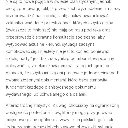
Nie są to nowe pojęcia w świecie planistycznym, jednak
biorąc pod uwagę fakt, iż przed z ich wyznaczeniem należy
przeprowadzić na szeroką skalę analizy uwarunkowań,
zaktualizować dane przestrzenne, których często gminy
(zwłaszcza te mniejsze) nie mają od razu pod ręką oraz
przeprowadzić sprawne konsultacje społeczne, aby
wytypować aktualne kierunki, sytuacja zaczyna
komplikować się. I niestety nie jest to koniec, ponieważ
kropką nad „i” jest fakt, iż wyniki prac urbanistów powinny
pokrywać się z celami zawartymi w strategiach gmin, co
oznacza, że często muszą oni pracować jednocześnie nad
dwoma złożonymi dokumentami, które będą stanowiły
fundament każdego planistycznego dokumentu
wydawanego lub uchwalanego dla działek.
A teraz trochę statystyki. Z uwagi chociażby na ograniczoną
dostępność profesjonalistów, którzy mogą przygotować
miejscowe plany ogólne dla wszystkich polskich gmin, ale
jednocześnie pełnić dotychczasowe obowiązki, sytuacja