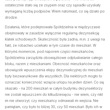
ostatecznie stało się ze zsypem oraz czy sąsiadki uzyskały
wymaganą liczbę podpisów. Wiem natomiast, co się działo po
drodze.
Działania, które podejmowała Spółdzielnia w międzyczasie
obejmowały w zasadzie wyłącznie regularną dezynsekcję
klatek schodowych. Skuteczność była żadna, m.in. z uwagi na
fakt, że robactwo uciekało w tym czasie do mieszkań. W
którymś momencie, pod naporem części mieszkańców,
Spółdzielnia zarządziła obowiązkowe odpluskwianie całego
bloku, razem z mieszkaniami. Obecność mieszkańców oraz
obowiązek wpuszczenia ekipy dezynsekcyjnej do mieszkań
były bezwarunkowe dla wszystkich. Dla niektórych mogło to
oznaczać konieczność wzięcia urlopu na jeden dzień. Co się
okazało - na 200 mieszkań w całym budynku dezynsektorzy
nie zostali wpuszczeni do kilkudziesięciu - nie wiem, czy nikt
im nie otworzył, czy mieszkańcy odmawiali im wejścia. Nie
pamiętam, czy było to bliżej 30, czy 50 mieszkań. Było ich w