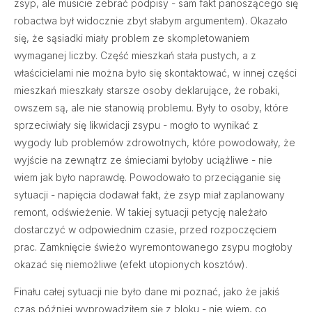
zsyp, ale musicie zebrać podpisy - sam fakt panoszącego się
robactwa był widocznie zbyt słabym argumentem). Okazało
się, że sąsiadki miały problem ze skompletowaniem
wymaganej liczby. Część mieszkań stała pustych, a z
właścicielami nie można było się skontaktować, w innej części
mieszkań mieszkały starsze osoby deklarujące, że robaki,
owszem są, ale nie stanowią problemu. Były to osoby, które
sprzeciwiały się likwidacji zsypu - mogło to wynikać z
wygody lub problemów zdrowotnych, które powodowały, że
wyjście na zewnątrz ze śmieciami byłoby uciążliwe - nie
wiem jak było naprawdę. Powodowało to przeciąganie się
sytuacji - napięcia dodawał fakt, że zsyp miał zaplanowany
remont, odświeżenie. W takiej sytuacji petycję należało
dostarczyć w odpowiednim czasie, przed rozpoczęciem
prac. Zamknięcie świeżo wyremontowanego zsypu mogłoby
okazać się niemożliwe (efekt utopionych kosztów).
Finału całej sytuacji nie było dane mi poznać, jako że jakiś
czas później wyprowadziłem się z bloku - nie wiem, co