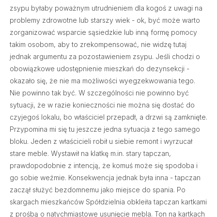
zsypu byłaby poważnym utrudnieniem dla kogoś z uwagi na
problemy zdrowotne lub starszy wiek - ok, być może warto
zorganizować wsparcie sąsiedzkie lub inną formę pomocy
takim osobom, aby to zrekompensować, nie widzę tutaj
jednak argumentu za pozostawieniem zsypu. Jeśli chodzi o
obowiązkowe udostępnienie mieszkań do dezynsekcji -
okazało się, że nie ma możliwości wyegzekwowania tego.
Nie powinno tak być. W szczególności nie powinno być
sytuacji, że w razie konieczności nie można się dostać do
czyjegoś lokalu, bo właściciel przepadł, a drzwi są zamknięte.
Przypomina mi się tu jeszcze jedna sytuacja z tego samego
bloku. Jeden z właścicieli robił u siebie remont i wyrzucał
stare meble. Wystawił na klatkę m.in. stary tapczan,
prawdopodobnie z intencją, że komuś może się spodoba i
go sobie weźmie. Konsekwencja jednak była inna - tapczan
zaczął służyć bezdomnemu jako miejsce do spania. Po
skargach mieszkańców Spółdzielnia obkleiła tapczan kartkami
z prośbą o natychmiastowe usunięcie mebla. Ton na kartkach