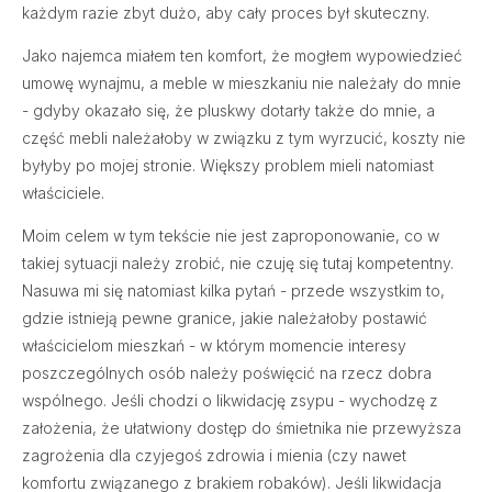
każdym razie zbyt dużo, aby cały proces był skuteczny.
Jako najemca miałem ten komfort, że mogłem wypowiedzieć
umowę wynajmu, a meble w mieszkaniu nie należały do mnie
- gdyby okazało się, że pluskwy dotarły także do mnie, a
część mebli należałoby w związku z tym wyrzucić, koszty nie
byłyby po mojej stronie. Większy problem mieli natomiast
właściciele.
Moim celem w tym tekście nie jest zaproponowanie, co w
takiej sytuacji należy zrobić, nie czuję się tutaj kompetentny.
Nasuwa mi się natomiast kilka pytań - przede wszystkim to,
gdzie istnieją pewne granice, jakie należałoby postawić
właścicielom mieszkań - w którym momencie interesy
poszczególnych osób należy poświęcić na rzecz dobra
wspólnego. Jeśli chodzi o likwidację zsypu - wychodzę z
założenia, że ułatwiony dostęp do śmietnika nie przewyższa
zagrożenia dla czyjegoś zdrowia i mienia (czy nawet
komfortu związanego z brakiem robaków). Jeśli likwidacja