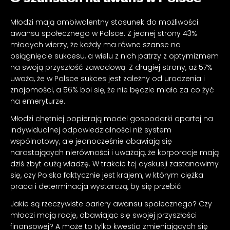
Młodzi mają ambiwalentny stosunek do możliwości
awansu społecznego w Polsce. Z jednej strony 43%
młodych wierzy, że każdy ma równe szanse na
osiągnięcie sukcesu, a wielu z nich patrzy z optymizmem
na swoją przyszłość zawodową. Z drugiej strony, aż 57%
uważa, że w Polsce sukces jest zależny od urodzenia i
znajomości, a 56% boi się, że nie będzie miało za co żyć
na emeryturze.
Młodzi chętniej popierają model gospodarki opartej na
indywidualnej odpowiedzialności niż system
wspólnotowy, ale jednocześnie obawiają się
narastających nierówności i uważają, że korporacje mają
dziś zbyt dużą władzę. W trakcie tej dyskusji zastanowimy
się, czy Polska faktycznie jest krajem, w którym ciężka
praca i determinacja wystarczą, by się przebić.
Jakie są rzeczywiste bariery awansu społecznego? Czy
młodzi mają rację, obawiając się swojej przyszłości
finansowej? A może to tylko kwestia zmieniających się