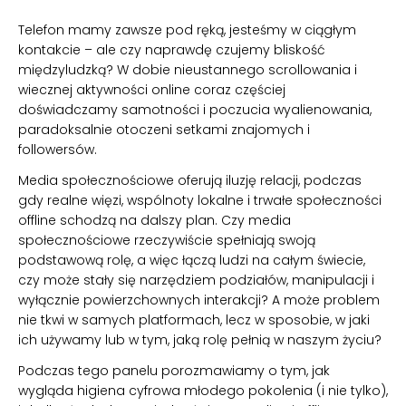
Telefon mamy zawsze pod ręką, jesteśmy w ciągłym
kontakcie – ale czy naprawdę czujemy bliskość
międzyludzką? W dobie nieustannego scrollowania i
wiecznej aktywności online coraz częściej
doświadczamy samotności i poczucia wyalienowania,
paradoksalnie otoczeni setkami znajomych i
followersów.
Media społecznościowe oferują iluzję relacji, podczas
gdy realne więzi, wspólnoty lokalne i trwałe społeczności
offline schodzą na dalszy plan. Czy media
społecznościowe rzeczywiście spełniają swoją
podstawową rolę, a więc łączą ludzi na całym świecie,
czy może stały się narzędziem podziałów, manipulacji i
wyłącznie powierzchownych interakcji? A może problem
nie tkwi w samych platformach, lecz w sposobie, w jaki
ich używamy lub w tym, jaką rolę pełnią w naszym życiu?
Podczas tego panelu porozmawiamy o tym, jak
wygląda higiena cyfrowa młodego pokolenia (i nie tylko),