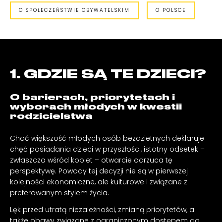
O SPOŁECZEŃSTWIE OBYWATELSKIM
O POLSCE
1. GDZIE SĄ TE DZIECI?
O barierach, priorytetach i
wyborach młodych w kwestii
rodzicielstwa
Choć większość młodych osób bezdzietnych deklaruje
chęć posiadania dzieci w przyszłości, istotny odsetek –
zwłaszcza wśród kobiet – otwarcie odrzuca tę
perspektywę. Powody tej decyzji nie są w pierwszej
kolejności ekonomiczne, ale kulturowe i związane z
preferowanym stylem życia.
Lęk przed utratą niezależności, zmianą priorytetów, a
także obawy związane z ograniczonym dostępem do