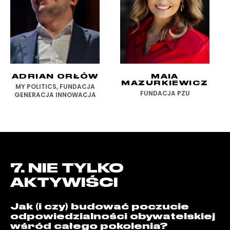
ADRIAN ORŁÓW
MAIA
MAZURKIEWICZ
MY POLITICS, FUNDACJA
FUNDACJA PZU
GENERACJA INNOWACJA
7. NIE TYLKO
AKTYWIŚCI
Jak (i czy) budować poczucie
odpowiedzialności obywatelskiej
wśród całego pokolenia?