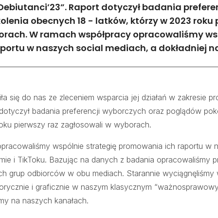
Debiutanci’23”. Raport dotyczył badania prefere
lenia obecnych 18 - latków, którzy w 2023 roku 
orach. W ramach współpracy opracowaliśmy wsp
ortu w naszych social mediach, a dokładniej na
ła się do nas ze zleceniem wsparcia jej działań w zakresie pr
t dotyczył badania preferencji wyborczych oraz poglądów pok
roku pierwszy raz zagłosowali w wyborach.
racowaliśmy wspólnie strategię promowania ich raportu w n
amie i TikToku. Bazując na danych z badania opracowaliśmy p
 grup odbiorców w obu mediach. Starannie wyciągnęliśmy wn
orycznie i graficznie w naszym klasycznym “ważnosprawowy
śmy na naszych kanałach.