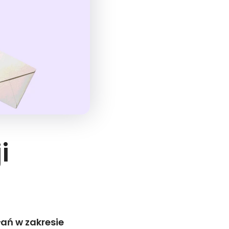
i
łań w zakresie