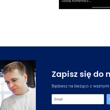
Zapisz się do 
Będziesz na bieżąco z ważnymi