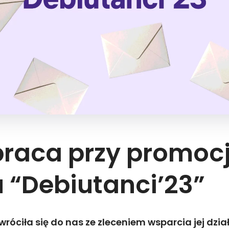
raca przy promocj
 “Debiutanci’23”
róciła się do nas ze zleceniem wsparcia jej dzia