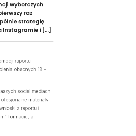
ncji wyborczych
pierwszy raz
ólnie strategię
 Instagramie i […]
omocji raportu
olenia obecnych 18 -
aszych social mediach,
rofesjonalne materiały
ioski z raportu i
m” formacie, a