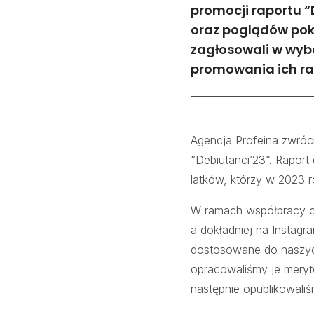
promocji raportu “
oraz poglądów poko
zagłosowali w wyb
promowania ich rap
Agencja Profeina zwróci
“Debiutanci’23”. Rapor
latków, którzy w 2023 
W ramach współpracy op
a dokładniej na Instagr
dostosowane do naszych
opracowaliśmy je meryt
następnie opublikowali