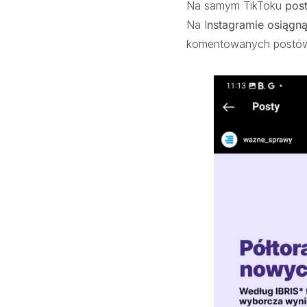
Na samym TikToku
post
Na I
nstagramie osiągną
komentowanych postów