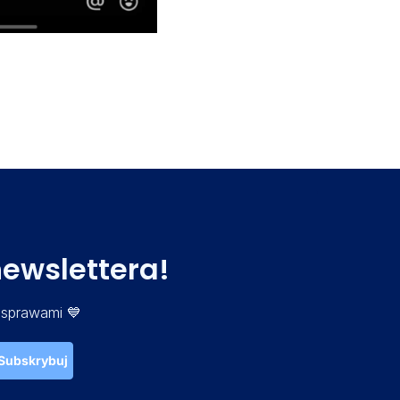
newslettera!
 sprawami 💙
Subskrybuj