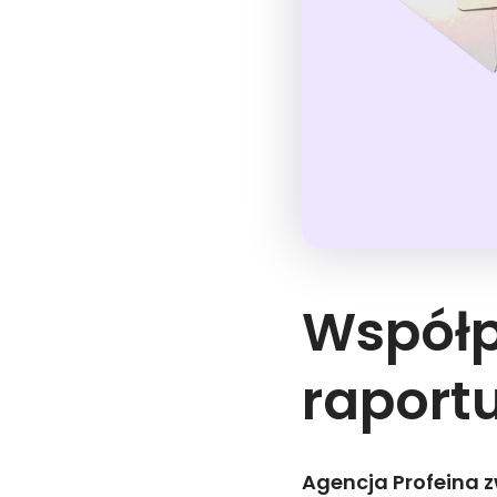
Współp
raportu
Agencja Profeina zw