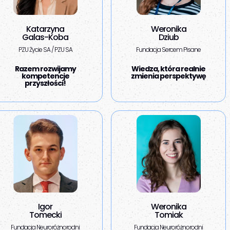
Katarzyna
Weronika
Galas-Koba
Dziub
PZU Życie SA / PZU SA
Fundacja Sercem Pisane
Razem rozwijamy
Wiedza, która realnie
kompetencje
zmienia perspektywę
przyszłości!
Igor
Weronika
Tomecki
Tomiak
Fundacja Neuroróżnorodni
Fundacja Neuroróżnorodni