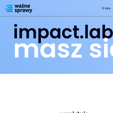
O nas
impact.lab
masz si