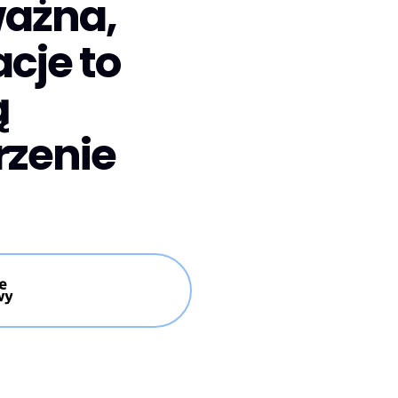
ważna,
acje to
ą
rzenie