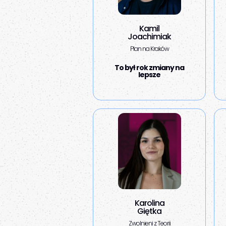
Kamil
Joachimiak
Plan na Kraków
To był rok zmiany na
lepsze
Karolina
Giętka
Zwolnieni z Teorii