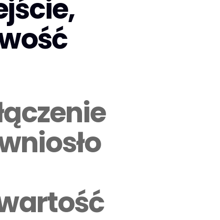
jście,
awość
łączenie
wniosło
 wartość