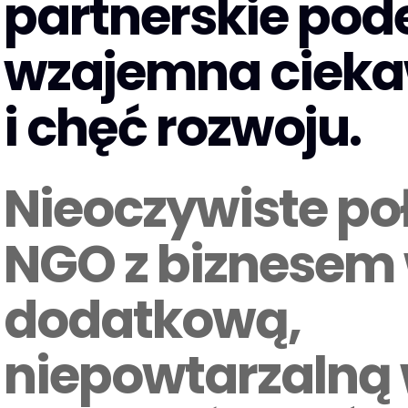
partnerskie pode
wzajemna ciek
i chęć rozwoju.
Nieoczywiste po
NGO z biznesem 
dodatkową,
niepowtarzalną