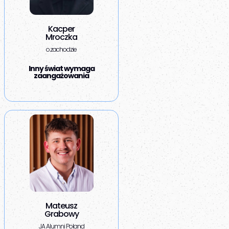
Kacper
Mroczka
o.zachodzie
Inny świat wymaga
zaangażowania
Mateusz
Grabowy
JA Alumni Poland