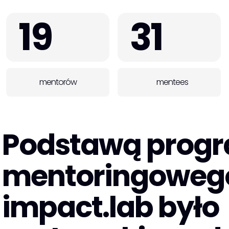
19
31
mentorów
mentees
Podstawą prog
mentoringoweg
impact.lab było