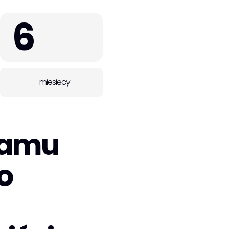
6
miesięcy
ramu
o