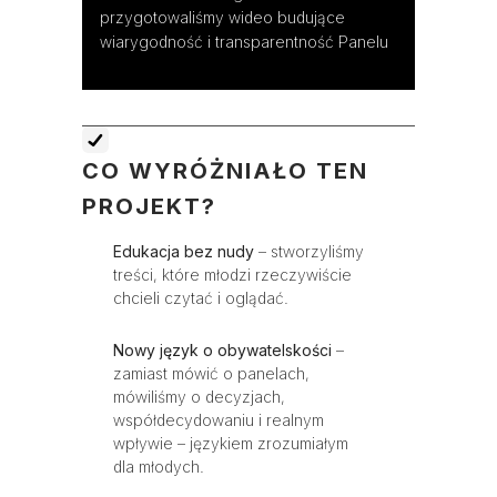
przygotowaliśmy wideo budujące
wiarygodność i transparentność Panelu
CO WYRÓŻNIAŁO TEN
PROJEKT?
Edukacja bez nudy
– stworzyliśmy
treści, które młodzi rzeczywiście
chcieli czytać i oglądać.
Nowy język o obywatelskości
–
zamiast mówić o panelach,
mówiliśmy o decyzjach,
współdecydowaniu i realnym
wpływie – językiem zrozumiałym
dla młodych.