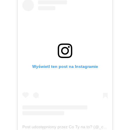
Wyświetl ten post na Instagramie
Post udostępniony przez Co Ty na to? (@_cotynato_)