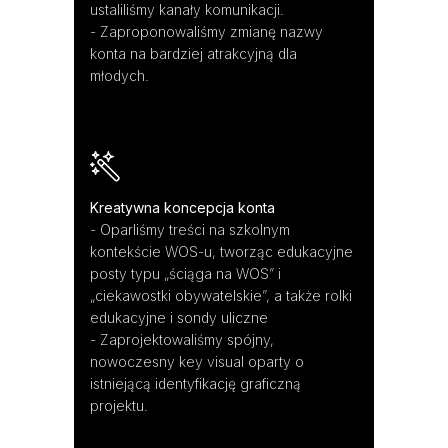
ustaliliśmy kanały komunikacji.
- Zaproponowaliśmy zmianę nazwy
konta na bardziej atrakcyjną dla
młodych.
Kreatywna koncepcja konta
- Oparliśmy treści na szkolnym
kontekście WOS-u, tworząc edukacyjne
posty typu „ściąga na WOS” i
„ciekawostki obywatelskie”, a także rolki
edukacyjne i sondy uliczne
- Zaprojektowaliśmy spójny,
nowoczesny key visual oparty o
istniejącą identyfikację graficzną
projektu.