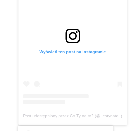
Wyświetl ten post na Instagramie
Post udostępniony przez Co Ty na to? (@_cotynato_)