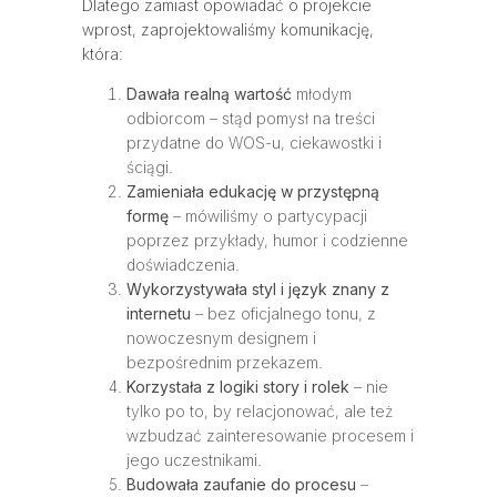
Dlatego zamiast opowiadać o projekcie
wprost, zaprojektowaliśmy komunikację,
która:
Dawała realną wartość
młodym
odbiorcom – stąd pomysł na treści
przydatne do WOS-u, ciekawostki i
ściągi.
Zamieniała edukację w przystępną
formę
– mówiliśmy o partycypacji
poprzez przykłady, humor i codzienne
doświadczenia.
Wykorzystywała styl i język znany z
internetu
– bez oficjalnego tonu, z
nowoczesnym designem i
bezpośrednim przekazem.
Korzystała z logiki story i rolek
– nie
tylko po to, by relacjonować, ale też
wzbudzać zainteresowanie procesem i
jego uczestnikami.
Budowała zaufanie do procesu
–