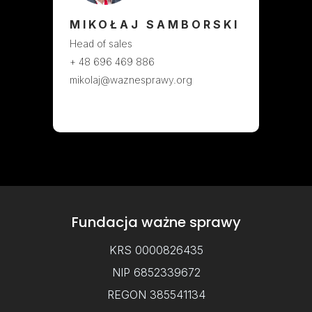
MIKOŁAJ SAMBORSKI
Head of sales
+ 48 696 469 886
mikolaj@waznesprawy.org
Fundacja ważne sprawy
KRS 0000826435
NIP 6852339672
REGON 385541134