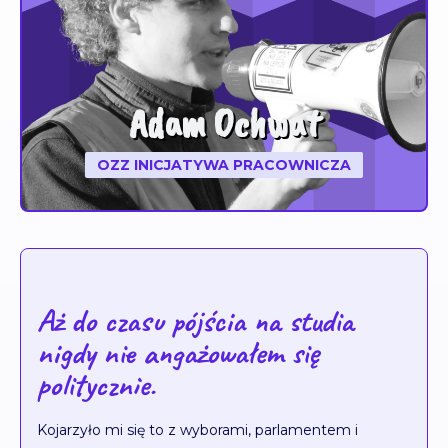
Adam Ochwat
OZZ INICJATYWA PRACOWNICZA
Aż do czasu pójścia na studia
nigdy nie angażowałem się
politycznie.
Kojarzyło mi się to z wyborami, parlamentem i