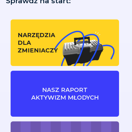
Sprawdź na start:
NARZĘDZIA
DLA
ZMIENIACZY
NASZ RAPORT
AKTYWIZM MŁODYCH