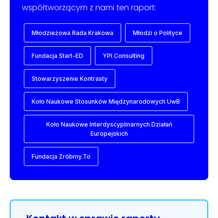
współtworzącym z nami ten raport:
Młodzieżowa Rada Krakowa
Młodzi o Polityce
Fundacja Start-ED
YPI Consulting
Stowarzyszenie Kontrasty
Koło Naukowe Stosunków Międzynarodowych UwB
Koło Naukowe Interdyscyplinarnych Działań
Europejskich
Fundacja Zróbmy.To