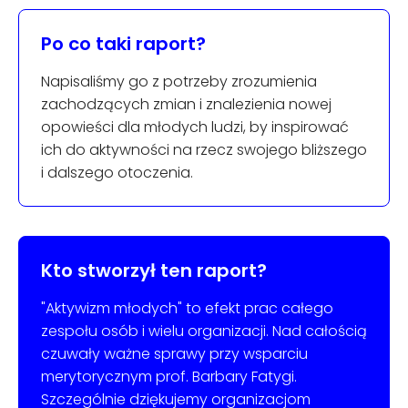
Po co taki raport?
Napisaliśmy go z potrzeby zrozumienia
zachodzących zmian i znalezienia nowej
opowieści dla młodych ludzi, by inspirować
ich do aktywności na rzecz swojego bliższego
i dalszego otoczenia.
Kto stworzył ten raport?
"Aktywizm młodych" to efekt prac całego
zespołu osób i wielu organizacji. Nad całością
czuwały ważne sprawy przy wsparciu
merytorycznym prof. Barbary Fatygi.
Szczególnie dziękujemy organizacjom