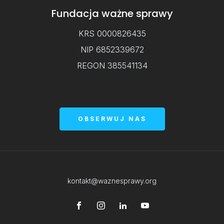
Fundacja ważne sprawy
KRS 0000826435
NIP 6852339672
REGON 385541134
OBSERWUJ NAS
kontakt@waznesprawy.org