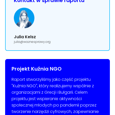
Kontakt w sprawie raportu
Julia Kelsz
julia@waznesprawy.org
Projekt Kuźnia NGO
Raport stworzyliśmy jako część projektu
"Kuźnia NGO", który realizujemy wspólnie z
organizacjami z Grecji i Bułgarii. Celem
projektu jest wspieranie aktywności
społecznej młodych po pandemii poprzez
tworzenie narzędzi cyfrowych, zapewnianie