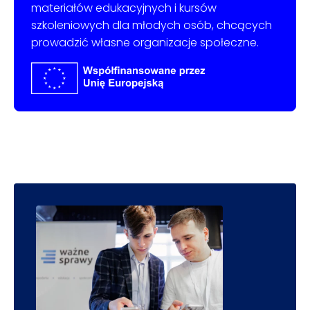
materiałów edukacyjnych i kursów
szkoleniowych dla młodych osób, chcących
prowadzić własne organizacje społeczne.