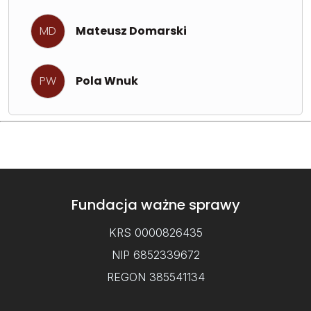
MD
Mateusz Domarski
PW
Pola Wnuk
Fundacja ważne sprawy
KRS 0000826435
NIP 6852339672
REGON 385541134